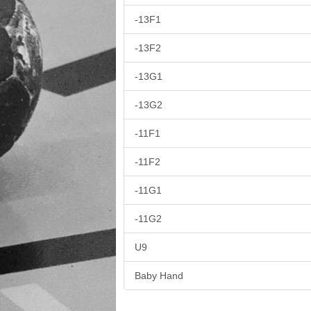
-13F1
-13F2
-13G1
-13G2
-11F1
-11F2
-11G1
-11G2
U9
Baby Hand