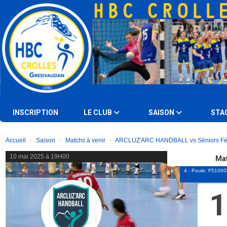
Panneau de gestion des cookies
INSCRIPTION
LE CLUB
SAISON
STA
Accueil
Saison
Matchs à venir
ARCLUZ'ARC HANDBALL vs Séniors Fé
10 mai 2025 à 19H00
Mat
4 - Poule: F510
1