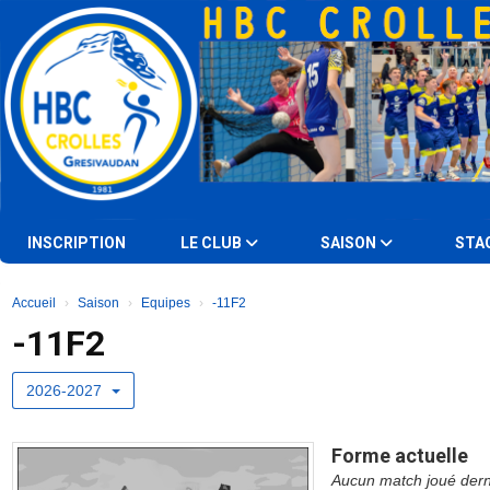
Panneau de gestion des cookies
INSCRIPTION
LE CLUB
SAISON
STA
Accueil
Saison
Equipes
-11F2
-11F2
2026-2027
Forme actuelle
Aucun match joué dern