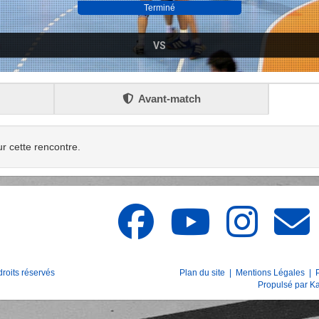
Terminé
VS
Avant-match
ur cette rencontre.
oits réservés
Plan du site
|
Mentions Légales
|
Propulsé par
Ka