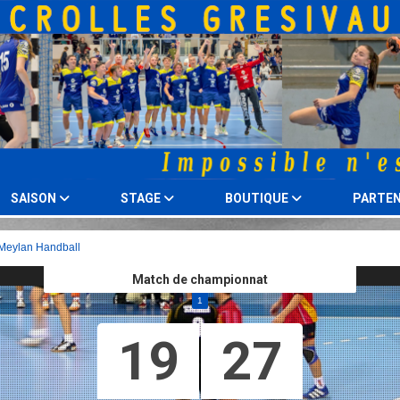
SAISON
STAGE
BOUTIQUE
PARTEN
 Meylan Handball
Match de championnat
1
19
27